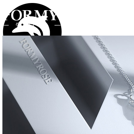
注册
登录
首页
礼物
钻戒
类型
系列
价格
所有礼物
手链
项链
海豚系列
遇见系列
牵手系列
字母系列
2000以下
2000-4000
4000-8000
8000-
对戒
耳坠
戒指
彩宝系列
更多作品
12000
12000以上
真爱定制
弗蒂斯世界
品牌工艺
品牌资讯
实体店
在线客服