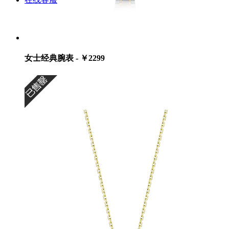
女士经典腕表 - ￥2299