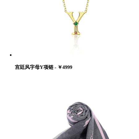
宫廷风字母Y项链 - ￥4999