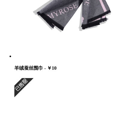
羊绒蚕丝围巾 - ￥10