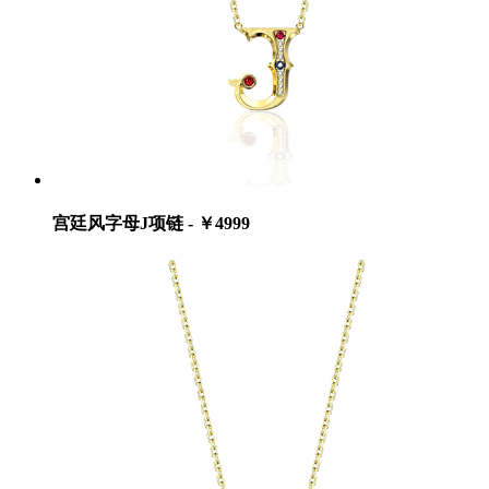
宫廷风字母J项链 - ￥4999