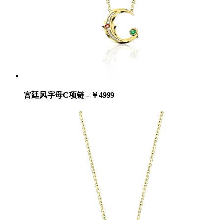
宫廷风字母C项链 - ￥4999