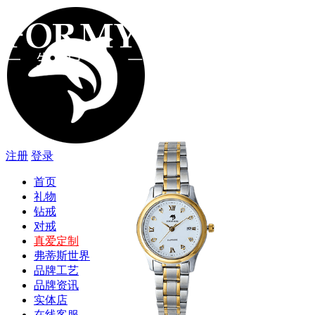
注册
登录
首页
礼物
钻戒
类型
系列
价格
所有礼物
手链
项链
海豚系列
遇见系列
牵手系列
字母系列
2000以下
2000-4000
4000-8000
8000-
对戒
耳坠
戒指
彩宝系列
更多作品
12000
12000以上
真爱定制
弗蒂斯世界
品牌工艺
品牌资讯
实体店
在线客服