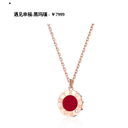
遇见幸福-黑玛瑙 - ￥7999