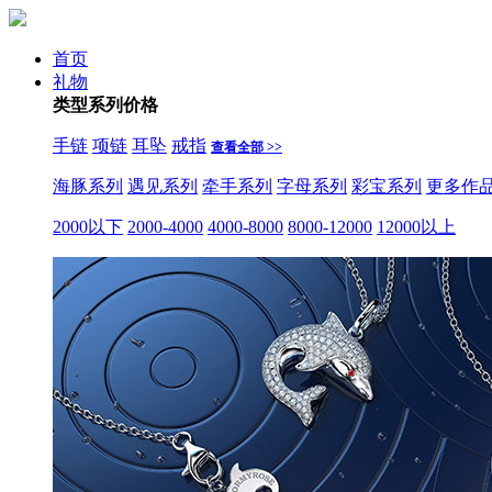
首页
礼物
类型
系列
价格
手链
项链
耳坠
戒指
查看全部 >>
海豚系列
遇见系列
牵手系列
字母系列
彩宝系列
更多作
2000以下
2000-4000
4000-8000
8000-12000
12000以上