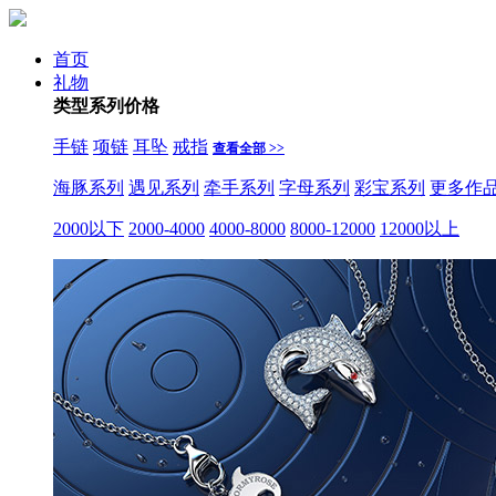
首页
礼物
类型
系列
价格
手链
项链
耳坠
戒指
查看全部 >>
海豚系列
遇见系列
牵手系列
字母系列
彩宝系列
更多作
2000以下
2000-4000
4000-8000
8000-12000
12000以上