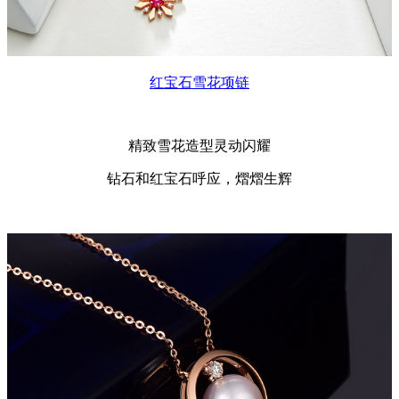
红宝石雪花项链
精致雪花造型灵动闪耀
钻石和红宝石呼应，熠熠生辉