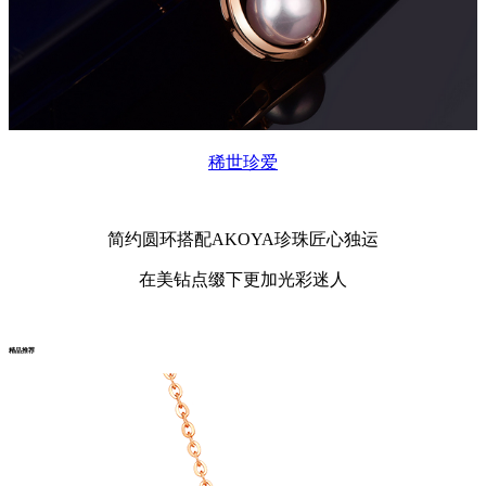
稀世珍爱
简约圆环搭配
AKOYA
珍珠匠心独运
在美钻点缀下更加光彩迷人
精品推荐