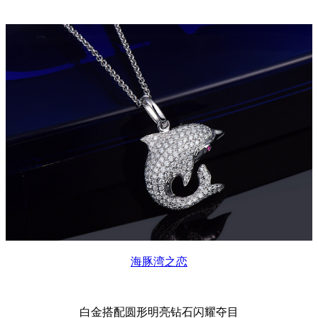
海豚湾之恋
白金搭配圆形明亮钻石闪耀夺目