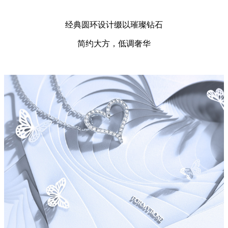
经典圆环设计缀以璀璨钻石
简约大方，低调奢华