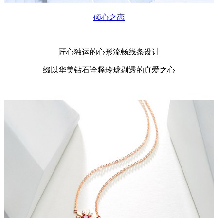
倾心之恋
匠心独运的心形流畅线条设计
缀以华美钻石诠释玲珑剔透的真爱之心