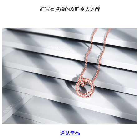
红宝石点缀的双眸令人迷醉
遇见幸福