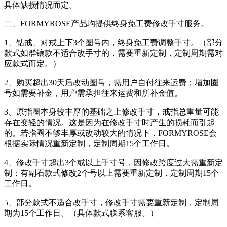
具体缺损情况而定。
二
、
FORMYROSE
产品均提供终身免工费修改手寸服务。
1
、钻戒、对戒上下
3
个圈号内，终身免工费调整手寸。（部分
款式如群镶款不适合改手寸的，需要重新定制，定制周期需对
应款式而定。）
2
、购买超出30天后改动圈号，需用户自付往来运费；增加圈
号如需要补金，用户需承担往来运费和所补金值。
3
、原指圈本身较丰厚的基础之上修改手寸，戒指总重量可能
存在变轻的情况。这是因为在修改手寸时产生的损耗而引起
的。若指圈不够丰厚或改动较大的情况下，
FORMYROSE
会
根据实际情况重新定制，定制周期
15
个工作日。
4
、修改手寸超出
3
个或以上手寸号，因修改跨度过大需重新定
制；有副石款式修改
2
个号以上需要重新定制，定制周期
15
个
工作日。
5
、部分款式不适合改手寸，修改手寸需要重新定制，定制周
期为
15
个工作日。（具体款式联系客服。）