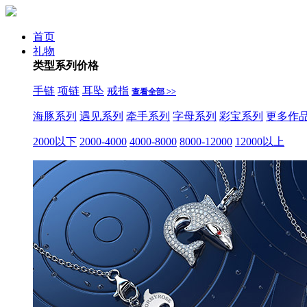
首页
礼物
类型
系列
价格
手链
项链
耳坠
戒指
查看全部 >>
海豚系列
遇见系列
牵手系列
字母系列
彩宝系列
更多作
2000以下
2000-4000
4000-8000
8000-12000
12000以上