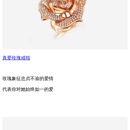
真爱玫瑰戒指
玫瑰象征忠贞不渝的爱情
代表你对她始终如一的爱