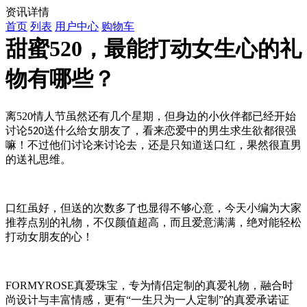
资讯详情
首页
列表
用户中心
购物车
甜蜜520，最能打动女生心的礼
物有哪些？
离
520
情人节虽然还有几个星期，但身边的小伙伴都已经开始
讨论
送什么给女朋友了，看来恋爱中的男生求生欲都很强
520
嘛！不过他们讨论来讨论去，还是只知道送口红，果然很直男
的送礼思维。
口红虽好，但送的次数多了也显得不够心意，今天小编为大家
推荐点别的礼物，不仅颜值超高，而且爱意满满，绝对能轻松
打动女朋友的心！
FORMYROSE
真爱珠宝，专为情侣定制的真爱礼物，融合时
尚设计与丰富情感，更有“一生只为一人定制”的真爱承诺证