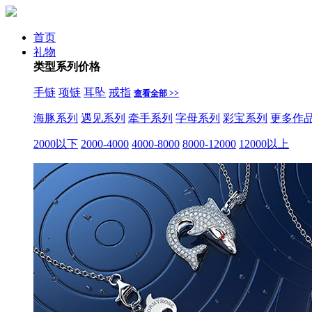
首页
礼物
类型
系列
价格
手链
项链
耳坠
戒指
查看全部 >>
海豚系列
遇见系列
牵手系列
字母系列
彩宝系列
更多作
2000以下
2000-4000
4000-8000
8000-12000
12000以上