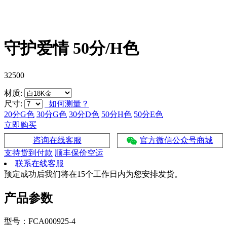
守护爱情 50分/H色
32500
材质:
尺寸:
如何测量？
20分G色
30分G色
30分D色
50分H色
50分E色
立即购买
咨询在线客服
官方微信公众号商城
支持货到付款
顺丰保价空运
联系在线客服
预定成功后我们将在15个工作日内为您安排发货。
产品参数
型号：FCA000925-4