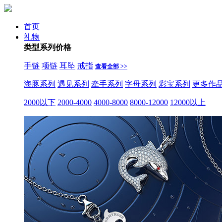
首页
礼物
类型
系列
价格
手链
项链
耳坠
戒指
查看全部 >>
海豚系列
遇见系列
牵手系列
字母系列
彩宝系列
更多作
2000以下
2000-4000
4000-8000
8000-12000
12000以上